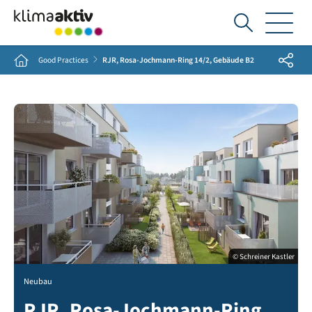
Ich
suche...
Share
Home
Good Practices
RJR, Rosa-Jochmann-Ring 14/2, Gebäude B2
© Schreiner Kastler
Neubau
RJR, Rosa-Jochmann-Ring