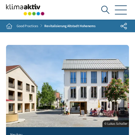
Ich
suche...
Share
Home
Good Practices
Revitalisierung Altstadt Hohenems
© Lukas Schaller
Neubau