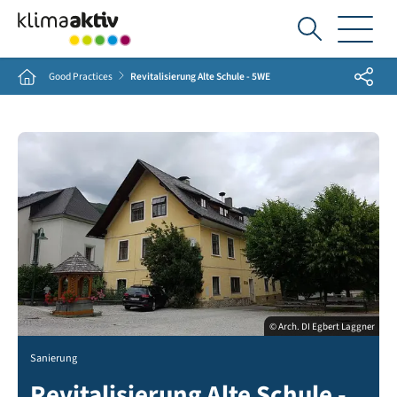
Ich
suche...
Share
Home
Good Practices
Revitalisierung Alte Schule - 5WE
© Arch. DI Egbert Laggner
Sanierung
Revitalisierung Alte Schule -