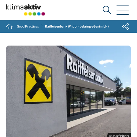
Ich
suche...
Share
Home
Good Practices
Raiffeisenbank Wildon-Lebring eGen(mbH)
© Josef Binder