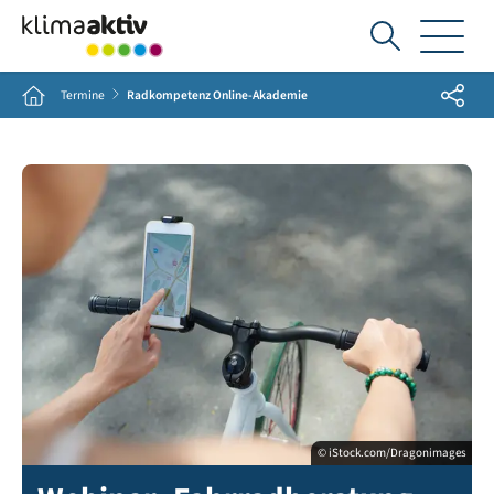
Ich
suche...
Share
Home
Termine
Radkompetenz Online-Akademie
© iStock.com/Dragonimages