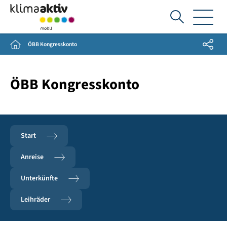
Ich
suche...
Share
Home
ÖBB Kongresskonto
ÖBB Kongresskonto
Start
Anreise
Unterkünfte
Leihräder