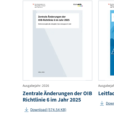
guten Installation von
Q
Wärmepumpen
Download (1.89 MB)
Zentra
Änder
der
OIB
Richtl
6
im
Jahr
2025