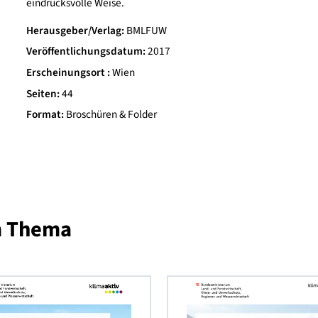
Architektur und Nachhaltigkeit – zum fünften Mal s
Themen energieeffizientes und ökologisches Bauen
eindrucksvolle Weise.
Herausgeber/Verlag
BMLFUW
Veröffentlichungsdatum
2017
Erscheinungsort
Wien
Seiten
44
Format
Broschüren & Folder
 zum Thema