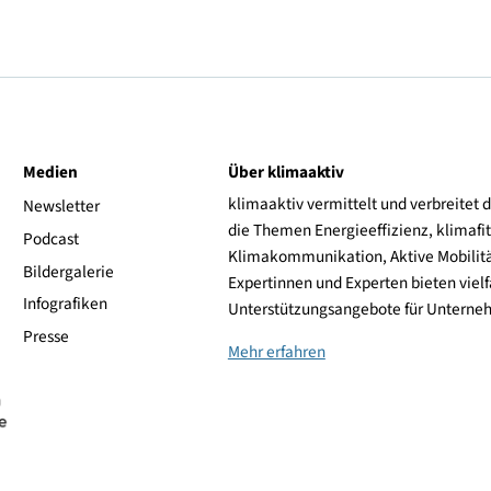
sgabejahr: 2026
eitfaden Batteriespeicher
Download (11.61 MB)
ive
Medien
Über klimaaktiv
klimaaktiv vermittelt 
aktiv
Newsletter
die Themen Energieeffi
rsonen
Podcast