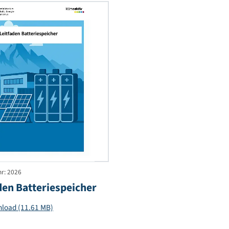
uartiere
Download (2.4
Download (2.82 MB)
le
Leitfaden
ungen
Batteriespeicher
inie