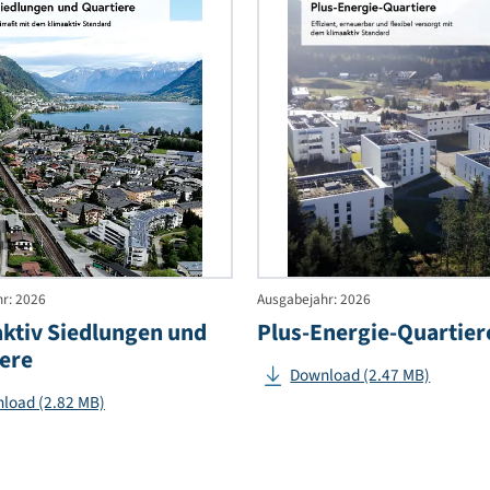
aktiv
klimaaktiv
iser
Siedlungen
und
Quartiere
lation
epumpen
sgabejahr: 2026
Ausgabejahr: 2026
limaaktiv Siedlungen und
Plus-Energie