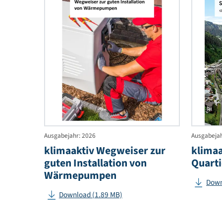
klima
Wegwe
zur
guten
Instal
von
Wärm
Ausgabejahr: 2026
Au
klimaaktiv Wegweiser zur
k