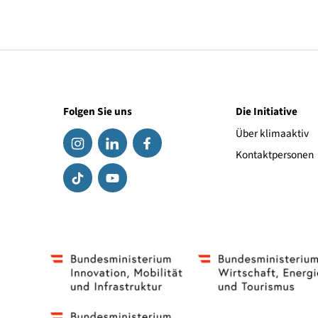
Ausgabejahr: 2026
Au
Zentrale Änderungen der OIB
L
Richtlinie 6 im Jahr 2025
Download (574.54 KB)
Folgen Sie uns
Die Initiat
Über klima
Kontaktpe