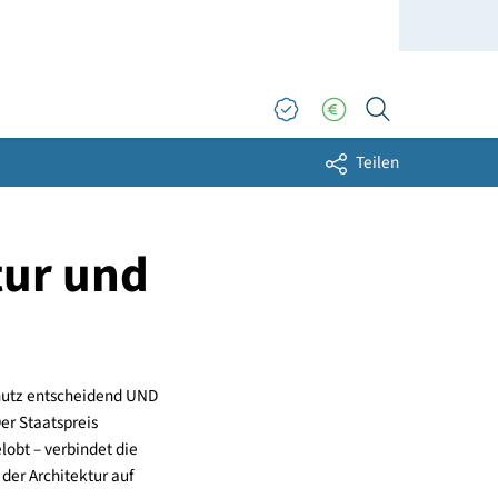
Sh
hitektur und
2017
für den Klimaschutz entscheidend UND
terreich bei. Der Staatspreis