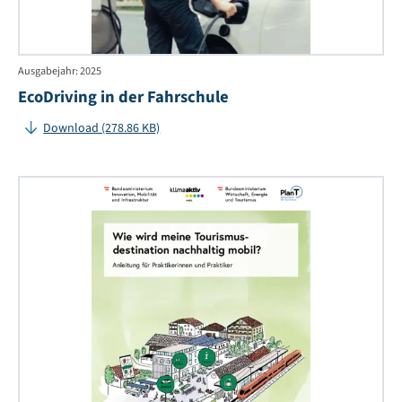
Ausgabejahr: 2025
EcoDriving in der Fahrschule
Download (278.86 KB)
Wi
wir
me
Tou
nac
mob