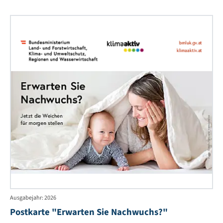
Pos
"Er
Sie
Na
Ausgabejahr: 2026
Postkarte "Erwarten Sie Nachwuchs?"