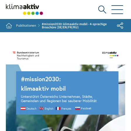
Ich
suche...
#mission2030: klimaaktiv mobil - 4-sprachige
Share
Home
Publikationen
Broschüre (DE/EN/FR/RU)