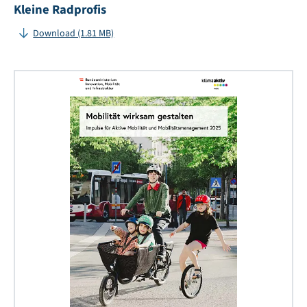
Kleine Radprofis
Download (1.81 MB)
Mob
wi
ges
–
Im
für
Akt
Mob
un
Mob
20