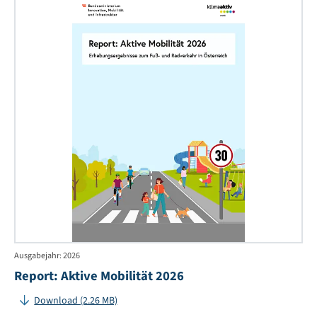
Rep
Akt
Mob
20
Ausgabejahr: 2026
Report: Aktive Mobilität 2026
Download (2.26 MB)