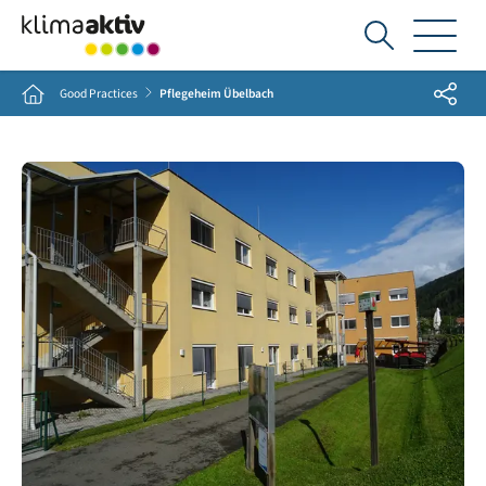
Ich
suche...
Share
Home
Good Practices
Pflegeheim Übelbach