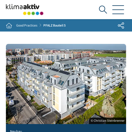
Ich
suche...
Share
Home
Good Practices
PFALZ Bauteil 5
© Christian Steinbrenner
Neubau