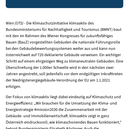
Wien (OTS)
- Die Klimaschutzinitiative klimaaktiv des
Bundesministeriums für Nachhaltigkeit und Tourismus (BMNT) baut
mit den im Rahmen des Wiener Kongresses für zukunftsfähiges
Bauen (BauZ) vorgestellten Gebäuden die nationale Führungsrolle
bei den Gebäudebewertungssystemen weiter aus und kann nun
österreichweit auf 720 deklarierte Gebäude verweisen. Ein wichtiger
Schritt auf einem ehrgeizigen Weg zu klimaneutralen Gebäuden. Eine
Überschreitung der 1.000er-Schwelle wird in den nächsten zwei
Jahren angestrebt, soll jedenfalls vor dem endgültigen Inkrafttreten
der Niedrigstenergiegebäude-Verordnung der EU am 1.1.2021
erfolgen.
Der Fokus von klimaaktiv liegt dabei eindeutig auf Klimaschutz und
Energieeffizienz: „Wir brauchen für die Umsetzung der Klima- und
Energiestrategie #mission2030 die Zusammenarbeit mit der
Gebäude- und Immobilienwirtschaft. klimaaktiv zeigt in ganz
Österreich eindrucksvoll, wie klimaschonendes Bauen funktioniert,“
betont Bundesministerin Elisabeth Köstinger. Auch die