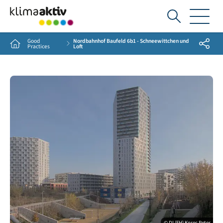
Ich
suche...
Good
Nordbahnhof Baufeld 6b1 - Schneewittchen und
Share
Home
Practices
Loft
© DI (FH) Korec Peter