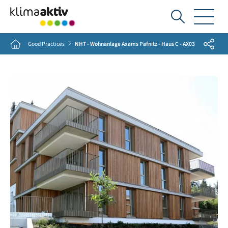
Ich
suche...
Share
Home
Good Practices
NHT - Wohnanlage Axams Pafnitz - Haus C - AX03