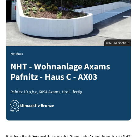
© NHT/Frischauf
Neubau
NHT - Wohnanlage Axams
Pafnitz - Haus C - AX03
Pafnitz 19 a,b,c, 6094 Axams, tirol - fertig
klimaaktiv Bronze
Bei dem Bauträgerwettbewerb der Gemeinde Axams konnte die NHT