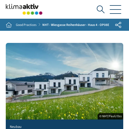
Ich
suche...
Share
Home
Good Practices
NHT - Wiesgasse Reihenhäuser - Haus 4 - OP08E
© NHT/Pauli/Oss
Neubau