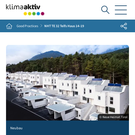
Ich
suche...
Share
Home
Good Practices
NHT TE 32 Telfs Haus 14-19
© Neue Heimat Tirol
Neubau