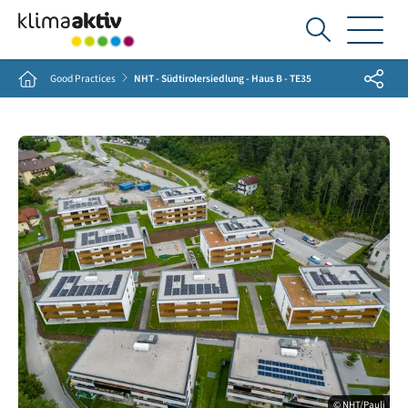
Ich
suche...
Share
Home
Good Practices
NHT - Südtirolersiedlung - Haus B - TE35
© NHT/Pauli