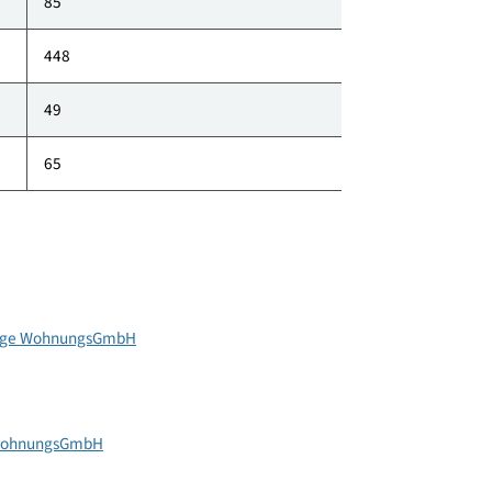
klimaaktiv Punkte
85
448
49
65