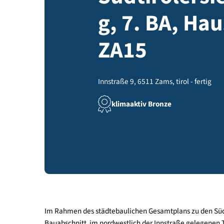
Südtiroler
g, 7. BA, H
ZA15
Innstraße 9, 6511 Zams, tirol - fe
klimaaktiv Bronze