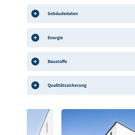
BauherrIn / Bauträger:
NEUE HEIMAT TIROL Geme
Architekt / Planung:
Arch. Florian Mathies
Bauphysik: Fiby ZT GmbH
Haustechnik, HKL, E-Technik:
Klimatherm GmbH
Bauleitung / ÖBA:
NEUE HEIMAT TIROL Gemeinn
Gebäudedaten
Energie
Baustoffe