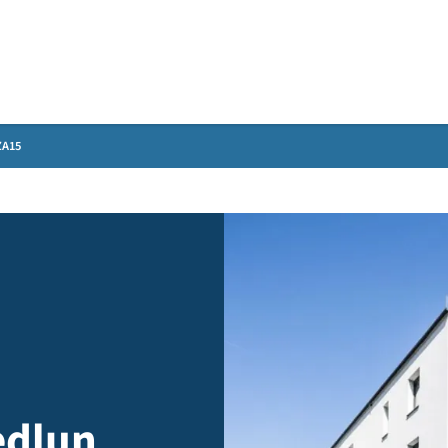
Gebärdensprache
Haus B - ZA15