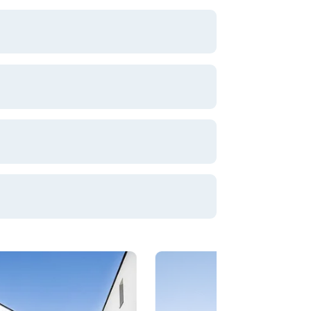
innützige WohnungsGmbH
ützige WohnungsGmbH