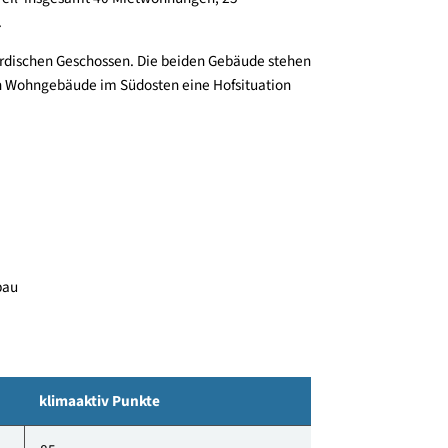
en Südtiroler Siedlungen sind in einem weiteren
egenen Teil  insgesamt 40 Mietwohnungen, 25
standen.
ier oberirdischen Geschossen. Die beiden Gebäude stehen
ehenden Wohngebäude im Südosten eine Hofsituation
7 - Neubau