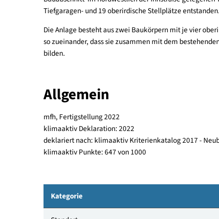
Im Rahmen des städtebaulichen Gesamtplans zu d
Bauabschnitt  im nordwestlich der Innstraße gel
Tiefgaragen- und 19 oberirdische Stellplätze ent
Die Anlage besteht aus zwei Baukörpern mit je v
so zueinander, dass sie zusammen mit dem best
bilden.
Allgemein
mfh, Fertigstellung 2022
klimaaktiv Deklaration: 2022
deklariert nach: klimaaktiv Kriterienkatalog 201
klimaaktiv Punkte: 647 von 1000