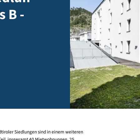
siedlun
aus B -
rtig