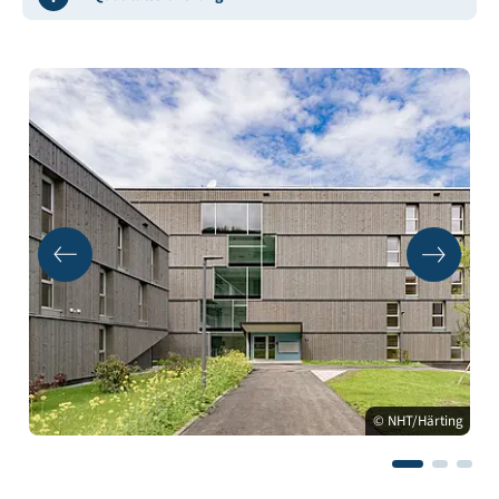
© NHT/Härting