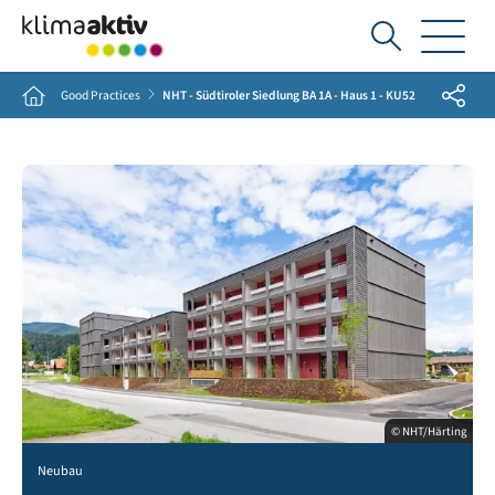
Ich
suche...
Share
Home
Good Practices
NHT - Südtiroler Siedlung BA 1A - Haus 1 - KU52
© NHT/Härting
Neubau