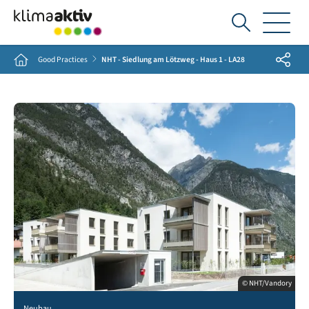
Ich
suche...
Share
Home
Good Practices
NHT - Siedlung am Lötzweg - Haus 1 - LA28
© NHT/Vandory
Neubau