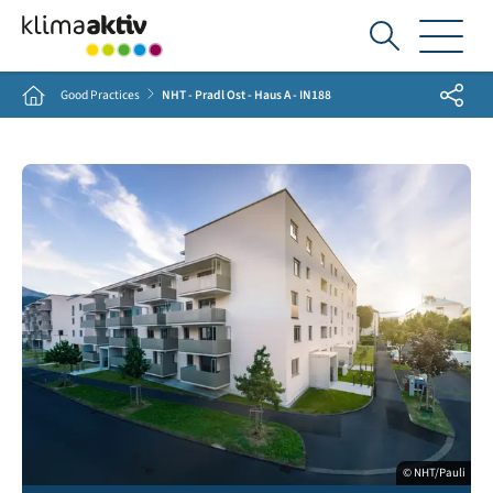
Ich
suche...
Share
Home
Good Practices
NHT - Pradl Ost - Haus A - IN188
© NHT/Pauli