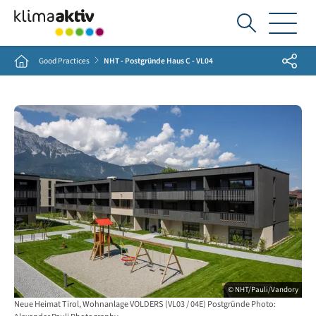
Ich
suche...
Share
Home
Good Practices
NHT - Postgründe Haus C - VL04
© NHT/Pauli/Vandory
Neue Heimat Tirol, Wohnanlage VOLDERS (VL03 / 04E) Postgründe Photo: