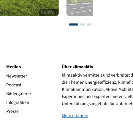
© NHT/Dirr