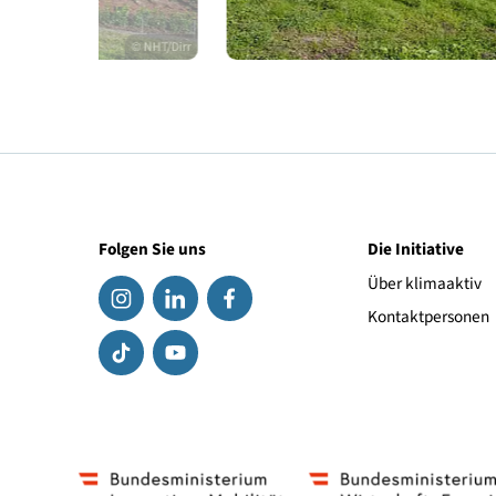
© NHT/Dirr