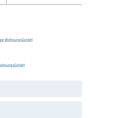
444
42
20
innützige WohnungsGmbH
ünther
ützige WohnungsGmbH