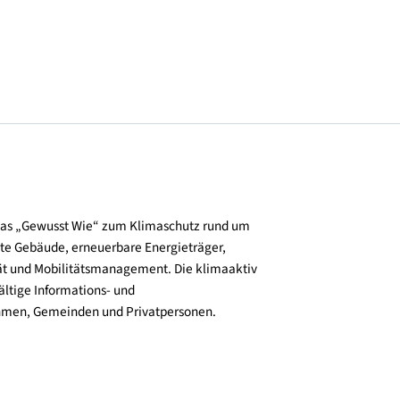
© NHT/Dirr