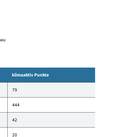
 4-Zimmerwohnungen mit 22 Tiefgaragenparkplätzen.
oder Westen orienerten Balkon.
7 - Neubau
klimaaktiv Punkte
79