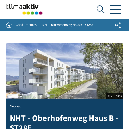
Ich
suche...
Share
Home
Good Practices
NHT - Oberhofenweg Haus B - ST28E
© NHT/Oss
Neubau
NHT - Oberhofenweg Haus B -
ST28E