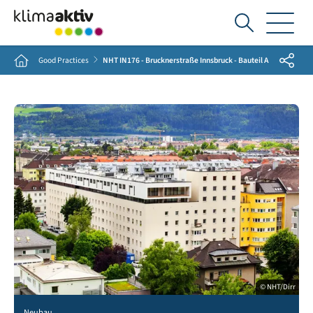
Ich
suche...
Share
Home
Good Practices
NHT IN176 - Brucknerstraße Innsbruck - Bauteil A
© NHT/Dirr
Neubau