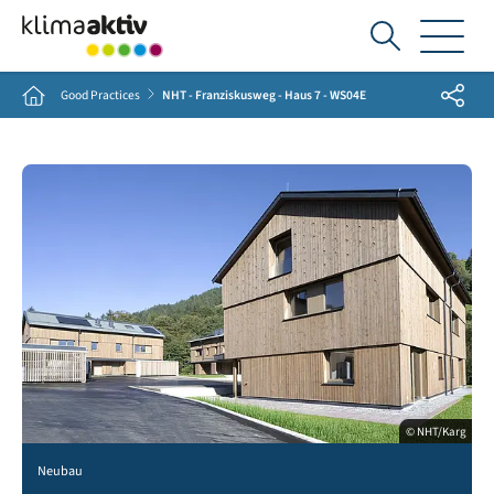
Ich
suche...
Share
Home
Good Practices
NHT - Franziskusweg - Haus 7 - WS04E
© NHT/Karg
Neubau