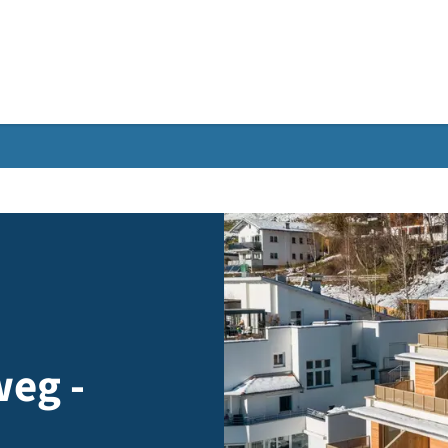
Gebärdensprache
reweg -