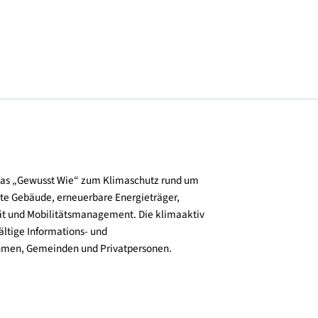
© NHT/Pauli