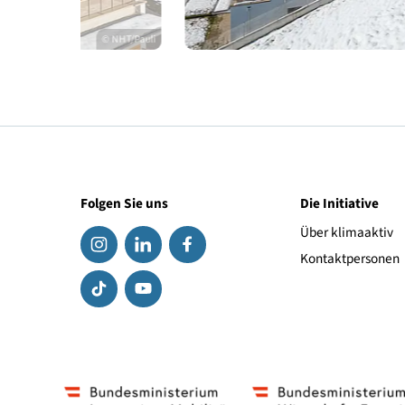
© NHT/Pauli