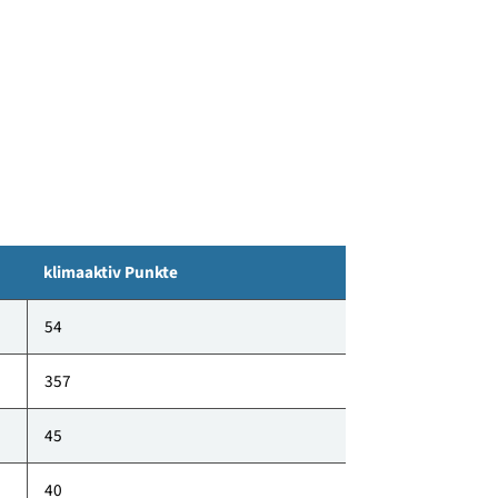
fallenden Grundstück wurde die Wohnanlage
laufend eingefügt.
klimaaktiv Punkte
54