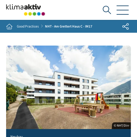
Ich
suche...
Share
Home
Good Practices
NHT - Am Grettert Haus C - IM17
© NHT/Dirr
Neubau