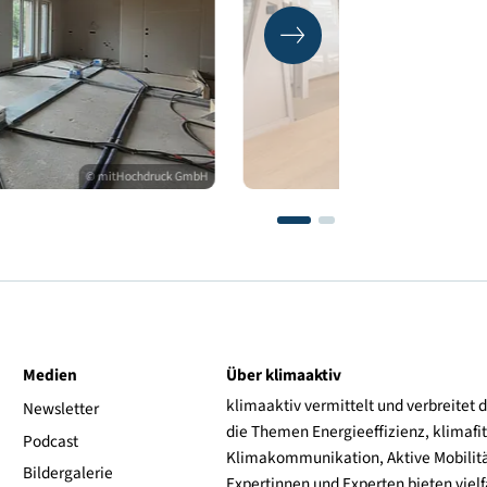
© mitHochdruck GmbH