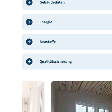
Architekt / Planung:
Planarium GmbH
Bauphysik:
mitPlan GmbH
Haustechnik, HKL, E-Technik:
Ingenieurbüro MLG 
Bauleitung / ÖBA:
Planarium GmbH
Gebäudedeklaration:
mitPlan GmbH
Gebäudedaten
Energie
Baustoffe