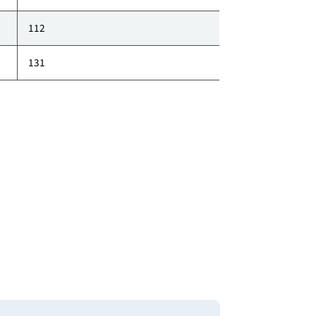
klimaaktiv Punkte
141
550
112
131