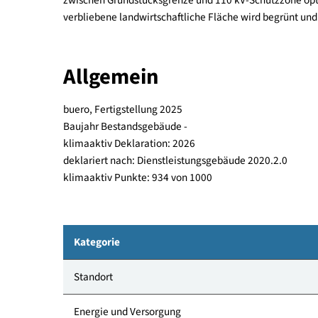
nach einer geeigneten Immobilie war, um als wa
Nach erfolgloser Suche nach Bestandsimmobilien 
Bus, Bahn, Straßenbahn und Nahversorgern gefun
zwischen Grundstücksgrenze und 110 kV-Schutzzon
verbliebene landwirtschaftliche Fläche wird beg
Allgemein
buero, Fertigstellung 2025
Baujahr Bestandsgebäude -
klimaaktiv Deklaration: 2026
deklariert nach: Dienstleistungsgebäude 2020.2.
klimaaktiv Punkte: 934 von 1000