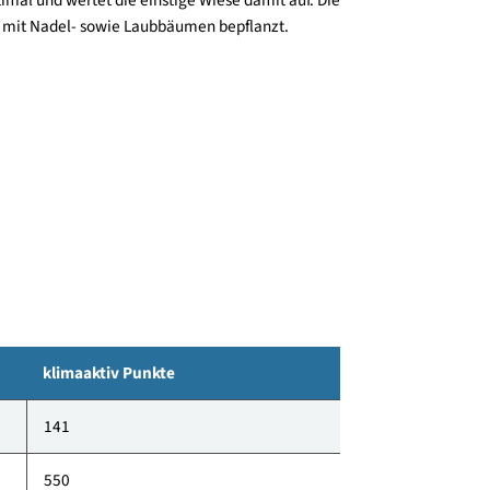
chsendes Unternehmen ausreichend Platz zu finden.
wurde dieses Grundstück in vorteilhafter Lage zwischen
den. Das Gebäude nutzt den bebaubaren Streifen
e optimal und wertet die einstige Wiese damit auf. Die
rünt und mit Nadel- sowie Laubbäumen bepflanzt.
0