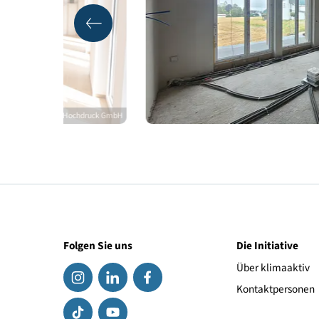
Qualitätssicherung
© mitHochdruck GmbH