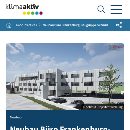
Ich
suche...
Share
Home
Good Practices
Neubau Büro Frankenburg-Baugruppe Schmid
© Schmid Projektentwicklung
Neubau
Neubau Büro Frankenburg-