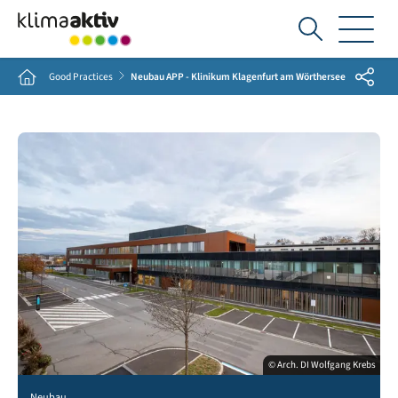
Ich
suche...
Share
Home
Good Practices
Neubau APP - Klinikum Klagenfurt am Wörthersee
© Arch. DI Wolfgang Krebs
Neubau