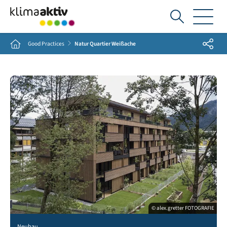
Ich
suche...
Share
Home
Good Practices
Natur Quartier Weißache
© alex.gretter FOTOGRAFIE
Neubau