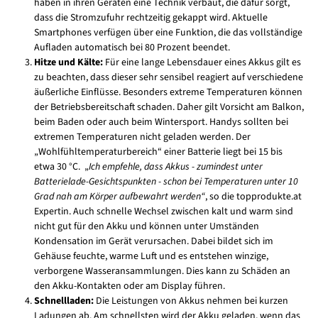
haben in ihren Geräten eine Technik verbaut, die dafür sorgt,
dass die Stromzufuhr rechtzeitig gekappt wird. Aktuelle
Smartphones verfügen über eine Funktion, die das vollständige
Aufladen automatisch bei 80 Prozent beendet.
Hitze und Kälte:
Für eine lange Lebensdauer eines Akkus gilt es
zu beachten, dass dieser sehr sensibel reagiert auf verschiedene
äußerliche Einflüsse. Besonders extreme Temperaturen können
der Betriebsbereitschaft schaden. Daher gilt Vorsicht am Balkon,
beim Baden oder auch beim Wintersport. Handys sollten bei
extremen Temperaturen nicht geladen werden. Der
„Wohlfühltemperaturbereich“ einer Batterie liegt bei 15 bis
etwa 30 °C. „
Ich empfehle, dass Akkus - zumindest unter
Batterielade-Gesichtspunkten - schon bei Temperaturen unter 10
Grad nah am Körper aufbewahrt werden“
, so die topprodukte.at
Expertin. Auch schnelle Wechsel zwischen kalt und warm sind
nicht gut für den Akku und können unter Umständen
Kondensation im Gerät verursachen. Dabei bildet sich im
Gehäuse feuchte, warme Luft und es entstehen winzige,
verborgene Wasseransammlungen. Dies kann zu Schäden an
den Akku-Kontakten oder am Display führen.
Schnellladen:
Die Leistungen von Akkus nehmen bei kurzen
Ladungen ab. Am schnellsten wird der Akku geladen, wenn das