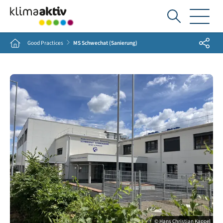
Ich
suche...
Share
Home
Good Practices
MS Schwechat (Sanierung)
© Hans Christian Kappel