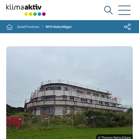
Ich
suche...
Share
Home
Good Practices
MFH Natschläger
© Thomas Natschläger