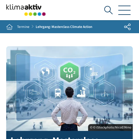
Ich
suche...
Share
Home
Termine
Lehrgang: Masterclass Climate Action
© © iStockphoto/NicoElNino