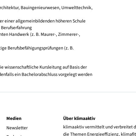
gliedert in Module (einzeln buchbar)
f Basis vorgelegter Qualifikationen. Eine der folgenden
(z. B. Architektur, Bauingenieurwesen, Umwelttechnik,
en)
stalt oder einer allgemeinbildenden höheren Schule
hlägige Berufserfahrung
relevanten Handwerk (z. B. Maurer-, Zimmerer-,
chwertige Berufsbefähigungsprüfungen (z. B.
urch die wissenschaftliche Kursleitung auf Basis der
uss jedenfalls ein Bachelorabschluss vorgelegt werden