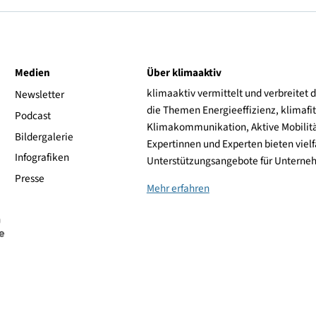
 Österreichischen Buchklub der Jugend, der sich seit über 75 
sätzliche inhaltliche und finanzielle Unterstützung für das Proj
amt, der Österreichischen Energieagentur, der Wirtschaftskam
ive
Medien
Über klimaaktiv
klimaaktiv vermittelt 
aktiv
Newsletter
die Themen Energieeffi
rsonen
Podcast
Klimakommunikation, A
Bildergalerie
Expertinnen und Experte
Infografiken
Unterstützungsangebot
Presse
Mehr erfahren