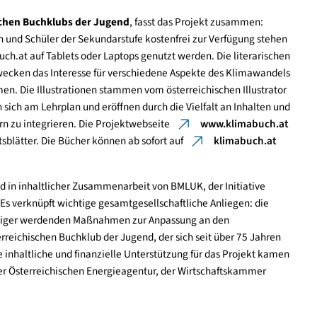
n und uns zugleich auf unvermeidbare Veränderungen vorbere
gesicherte Angebote spielen eine wichtige Rolle – gerade in Ze
ch besonders gemeinsam mit dem Buchklub bundesweit ein Ang
mpetenz zu bieten.“
reichischen Buchklubs der Jugend
, fasst das Projekt zusamm
erinnen und Schüler der Sekundarstufe kostenfrei zur Verfügun
klimabuch.at auf Tablets oder Laptops genutzt werden. Die lite
Autoren wecken das Interesse für verschiedene Aspekte des Klim
ahmen. Die Illustrationen stammen vom österreichischen Illu
tieren sich am Lehrplan und eröffnen durch die Vielfalt an Inha
n Fächern zu integrieren. Die Projektwebseite
www.klima
 Arbeitsblätter. Die Bücher können ab sofort auf
klimabu
entstand in inhaltlicher Zusammenarbeit von BMLUK, der Initiat
ub. Es verknüpft wichtige gesamtgesellschaftliche Anliegen:
 notwendiger werdenden Maßnahmen zur Anpassung an den