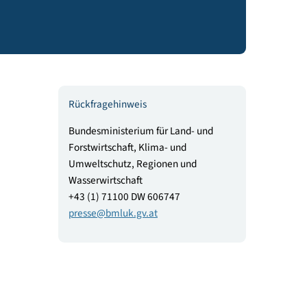
rtschaft (BMLUK) startet gemeinsam mit dem Österreichischen
ellschaftliche Anliegen verbindet: Leseförderung, Klimaschutz
Rückfragehinweis
 ist
Bundesministerium für Land- und
wie eine
Forstwirtschaft, Klima- und
obleme
Umweltschutz, Regionen und
en.
Wasserwirtschaft
+43 (1) 71100 DW 606747
statt
presse
@
bmluk.gv.at
pürbar,
gen zu