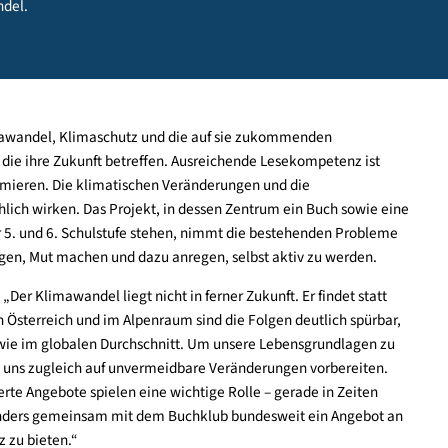
stwirtschaft, Klima- und Umweltschutz, Regionen und Wasserwi
erinnen und Schüler der Sekundarstufe, das wichtige gesamtges
limawandel.
ind Klimawandel, Klimaschutz und die auf sie zukommenden
n, die ihre Zukunft betreffen. Ausreichende Lesekompetenz
 zu informieren. Die klimatischen Veränderungen und die
 bedrohlich wirken. Das Projekt, in dessen Zentrum ein Buch so
ler der 5. und 6. Schulstufe stehen, nimmt die bestehenden Pr
itte aufzeigen, Mut machen und dazu anregen, selbst aktiv zu werd
betont: „Der Klimawandel liegt nicht in ferner Zukunft. Er findet 
Auch in Österreich und im Alpenraum sind die Folgen deutlich s
o stark wie im globalen Durchschnitt. Um unsere Lebensgrundla