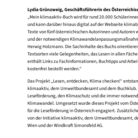
schützen, müssen wir den Klimawandel eindämme
Bewusstseinsbildung und zielgerichtete, qualitäts
zunehmender Desinformation. Daher freut es mi
der Schnittstelle von Leseförderung und Klimako
Lydia Grünzweig, Geschäftsführerin des Öster
„Mein klimaaktiv-Buch wird für rund 20.000 Schül
und kann darüber hinaus digital auf der Webseite 
Texte von fünf österreichischen Autorinnen und 
und der notwendigen Klimawandelanpassungsmaßn
Herwig Holzmann. Die Sachinhalte des Buchs orien
Textsorten viele Gelegenheiten, das Lesen in alle
enthält Links zu Fachinformationen, Buchtipps und
kostenfrei bestellt werden.“
Das Projekt „Lesen, entdecken, Klima checken!“ 
klimaaktiv, dem Umweltbundesamt und dem Buchkl
Leseförderung, den Klimaschutz und die immer