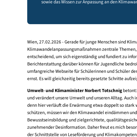
Das Bundesministerium für Land- und For
Buchklub der Jugend ein Projekt für Schül
sowie das Wissen zur Anpassung an den K
Wien, 27.02.2026 - Gerade für junge Menschen s
Klimawandelanpassungsmaßnahmen zentrale Theme
entscheidend, um sich eigenständig und fundiert
Berichterstattung darüber können für Jugendliche
umfangreiche Webseite für Schülerinnen und Schü
ernst. Es will gleichzeitig bereits gesetzte Schr
Umwelt- und Klimaminister Norbert Totschnig
und verändert unsere Umwelt und unseren Alltag. 
denn hier verläuft die Erwärmung etwa doppelt s