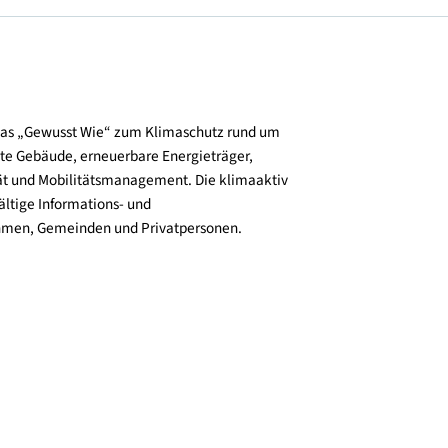
Jahren
ekt kamen
mer
und verbreitet das „Gewusst Wie“ zum Klimaschutz rund um
zienz, klimafitte Gebäude, erneuerbare Energieträger,
ktive Mobilität und Mobilitätsmanagement. Die klimaaktiv
n bieten vielfältige Informations- und
e für Unternehmen, Gemeinden und Privatpersonen.