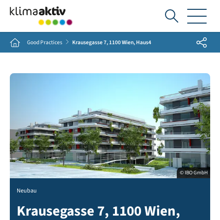
Ich
suche...
Share
Home
Good Practices
Krausegasse 7, 1100 Wien, Haus4
© IBO GmbH
Neubau
Krausegasse 7, 1100 Wien,