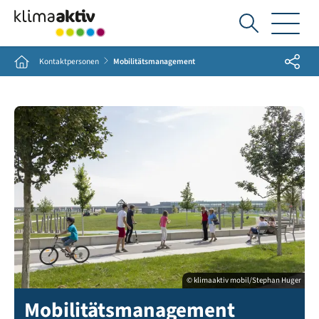
Ich
suche...
Share
Home
Kontaktpersonen
Mobilitätsmanagement
© klimaaktiv mobil/Stephan Huger
Mobilitätsmanagement