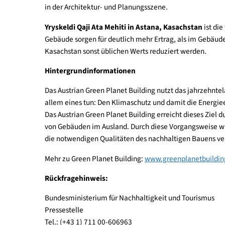
Passiv-Haus Zhuozhou in Zhuozhou, China:
Das
Kriterien offiziell zertifiziert wurde. Mit der H
Österreichische Botschaft in Bangkok, Thailan
Energie-Gebäude“, hat im Jahresbetrieb also eine
kombiniert mit moderner Architektur und höchsten
in der Architektur- und Planungsszene.
Yryskeldi Qaji Ata Mehiti in Astana, Kasachstan
Gebäude sorgen für deutlich mehr Ertrag, als im
Kasachstan sonst üblichen Werts reduziert werde
Hintergrundinformationen
Das Austrian Green Planet Building nutzt das jah
allem eines tun: Den Klimaschutz und damit die 
Das Austrian Green Planet Building erreicht diese
von Gebäuden im Ausland. Durch diese Vorgangswe