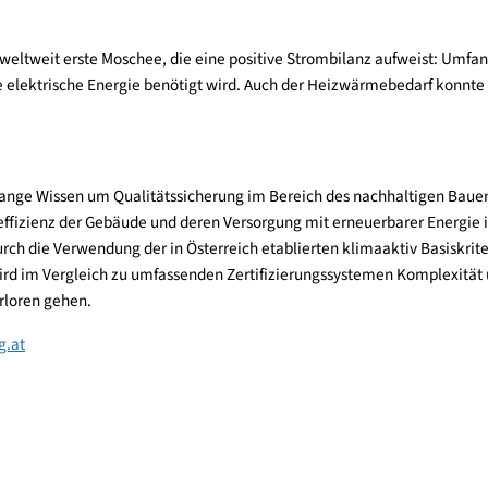
 Bürogebäude mit angeschlossenen Betriebswohnungen ist das a
ilfe österreichischer Experten konnten niedrigste Energieverbrä
d:
Das neue Botschaftsgebäude entspricht aufgrund seiner Energ
 positive Energiebilanz. Es setzt höchste Ansprüche an die Mat
 Anforderungen an die Behaglichkeit. Das Gebäude ist beispielh
ist die weltweit erste Moschee, die eine positive Strombilanz
 Gebäude elektrische Energie benötigt wird. Auch der Heizwärm
n.
rzehntelange Wissen um Qualitätssicherung im Bereich des nachh
Energieeffizienz der Gebäude und deren Versorgung mit erneuer
s Ziel durch die Verwendung der in Österreich etablierten klimaa
ise wird im Vergleich zu umfassenden Zertifizierungssystemen 