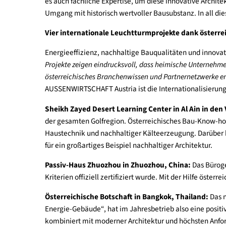
„Der „Austrian Green Planet Building“ Award unters
konsequenter Treiber für die Entwicklung neuer Er
Hofer, Bundesminister für Verkehr, Innovation un
es auch fachliche Expertise, um diese innovativ
Umgang mit historisch wertvoller Bausubstanz. In 
Vier internationale Leuchtturmprojekte dank
Energieeffizienz, nachhaltige Bauqualitäten und 
Projekte zeigen eindrucksvoll, dass heimische Unt
österreichisches Branchenwissen und Partnernetzw
AUSSENWIRTSCHAFT Austria ist die Internationali
Sheikh Zayed Desert Learning Center in Al Ain
der gesamten Golfregion. Österreichisches Bau-K
Haustechnik und nachhaltiger Kälteerzeugung. 
für ein großartiges Beispiel nachhaltiger Architekt