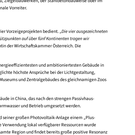
en Bauen. Zahlreiche Forschungsinitiativen waren und sind ein
ich im internationalen Vergleich ganz vorne dabei“
, freut sich No
 Planung und Materialauswahl für einen energieeffizienten Bau 
equenten Holzbau, Ziegelbauwerken, der Stahlbetonbauweise ode
nen internationale Vorreiter.
erden von den vier Vorzeigeprojekten bedient.
„Die vier ausgezei
eltweit 110 Stützpunkten auf über fünf Kontinenten tragen wir
er, Vizepräsidentin der Wirtschaftskammer Österreich. Die
eich.
 ist eines die energieeffizientesten und ambitioniertesten Gebäu
ung und ermöglichte höchste Ansprüche bei der Lichtgestaltung
 Lernzentrums, Museums und Zentralgebäudes des gleichnamige