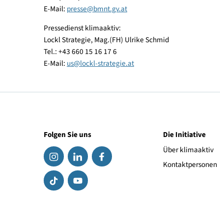
die notwendigen Qualitäten des nachhaltigen Ba
Mehr zu Green Planet Building:
www.greenplanetb
Rückfragehinweis:
Bundesministerium für Nachhaltigkeit und Touri
Pressestelle
Tel.: (+43 1) 711 00-606963
E-Mail:
presse
@
bmnt.gv.at
Pressedienst klimaaktiv:
Lockl Strategie, Mag.(FH) Ulrike Schmid
Tel.: +43 660 15 16 17 6
E-Mail:
us
@
lockl-strategie.at