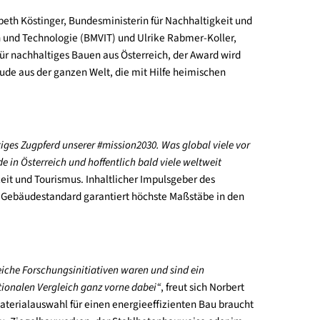
rd“ von Elisabeth Köstinger, Bundesministerin für Nachhaltigk
ehr, Innovation und Technologie (BMVIT) und Ulrike Rabmer-Koll
me Dachmarke für nachhaltiges Bauen aus Österreich, der Award 
den vier Gebäude aus der ganzen Welt, die mit Hilfe heimische
 auch ein wichtiges Zugpferd unserer #mission2030. Was global vie
ber 600 Gebäude in Österreich und hoffentlich bald viele weltweit
für Nachhaltigkeit und Tourismus. Inhaltlicher Impulsgeber des
Der klimaaktiv Gebäudestandard garantiert höchste Maßstäbe i
mluftqualität.