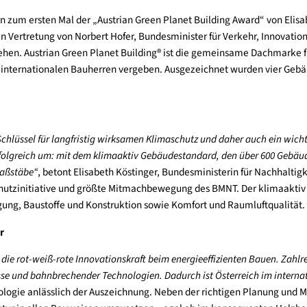
gestern zum ersten Mal der „Austrian Green Planet Building Awa
ardt in Vertretung von Norbert Hofer, Bundesminister für Verk
, verliehen. Austrian Green Planet Building® ist die gemeinsa
nd ihre internationalen Bauherren vergeben. Ausgezeichnet wur
haben.
ft
or ein Schlüssel für langfristig wirksamen Klimaschutz und daher
ereits erfolgreich um: mit dem klimaaktiv Gebäudestandard, den ü
en neue Maßstäbe“
, betont Elisabeth Köstinger, Bundesministerin 
e Klimaschutzinitiative und größte Mitmachbewegung des BMNT. 
Versorgung, Baustoffe und Konstruktion sowie Komfort und Rau
ulsgeber