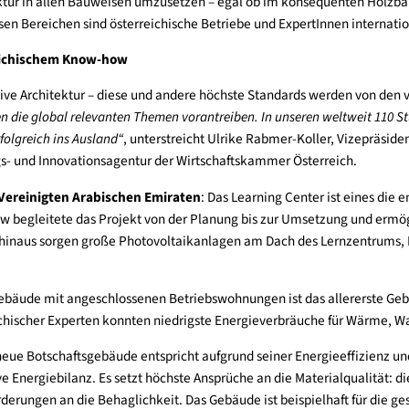
treicht die rot-weiß-rote Innovationskraft beim energieeffizient
kenntnisse und bahnbrechender Technologien. Dadurch ist Österre
d Technologie anlässlich der Auszeichnung. Neben der richtigen
e Architektur in allen Bauweisen umzusetzen – egal ob im kons
all diesen Bereichen sind österreichische Betriebe und ExpertIn
 österreichischem Know-how
innovative Architektur – diese und andere höchste Standards w
ernehmen die global relevanten Themen vorantreiben. In unseren w
erke erfolgreich ins Ausland“
, unterstreicht Ulrike Rabmer-Koll
sierungs- und Innovationsagentur der Wirtschaftskammer Österr
 in den Vereinigten Arabischen Emiraten
: Das Learning Center
now-how begleitete das Projekt von der Planung bis zur Umsetz
Darüber hinaus sorgen große Photovoltaikanlagen am Dach des
ur.