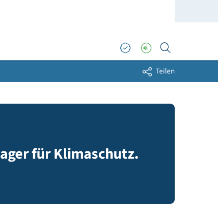
Sh
ortschlager für Klimaschutz.