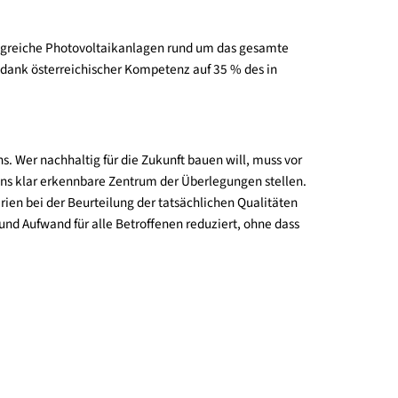
llererste Gebäude in China, das nach den strengen Passivhaus-
uche für Wärme, Warmwasser und Betrieb umgesetzt werden.
ieeffizienz und seiner großen Photovoltaik-Anlage einem „Plus
erialqualität: die Verwendung lokal verfügbarer Ressourcen wurd
aft für die gesamte Region und findet bereits große positive R
 aufweist: Umfangreiche Photovoltaikanlagen rund um das gesam
ebedarf konnte dank österreichischer Kompetenz auf 35 % des in
altigen Bauens. Wer nachhaltig für die Zukunft bauen will, mus
barer Energie ins klar erkennbare Zentrum der Überlegungen ste
ktiv Basiskriterien bei der Beurteilung der tatsächlichen Qualit
Komplexität und Aufwand für alle Betroffenen reduziert, ohne 