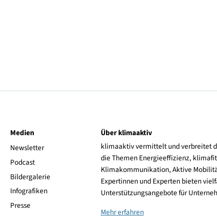
uens verloren gehen.
uilding.at
smus