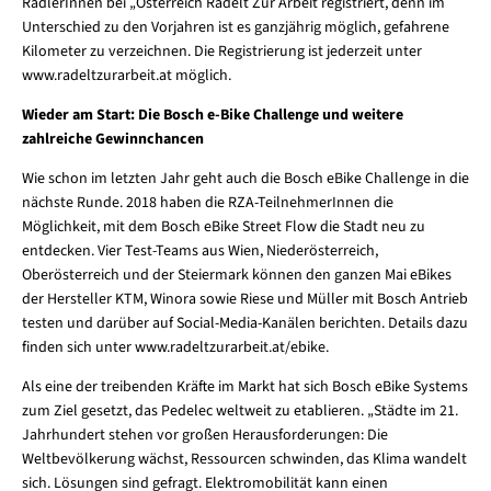
RadlerInnen bei „Österreich Radelt Zur Arbeit registriert, denn im
Unterschied zu den Vorjahren ist es ganzjährig möglich, gefahrene
Kilometer zu verzeichnen. Die Registrierung ist jederzeit unter
www.radeltzurarbeit.at möglich.
Wieder am Start: Die Bosch e-Bike Challenge und weitere
zahlreiche Gewinnchancen
Wie schon im letzten Jahr geht auch die Bosch eBike Challenge in die
nächste Runde. 2018 haben die RZA-TeilnehmerInnen die
Möglichkeit, mit dem Bosch eBike Street Flow die Stadt neu zu
entdecken. Vier Test-Teams aus Wien, Niederösterreich,
Oberösterreich und der Steiermark können den ganzen Mai eBikes
der Hersteller KTM, Winora sowie Riese und Müller mit Bosch Antrieb
testen und darüber auf Social-Media-Kanälen berichten. Details dazu
finden sich unter www.radeltzurarbeit.at/ebike.
Als eine der treibenden Kräfte im Markt hat sich Bosch eBike Systems
zum Ziel gesetzt, das Pedelec weltweit zu etablieren. „Städte im 21.
Jahrhundert stehen vor großen Herausforderungen: Die
Weltbevölkerung wächst, Ressourcen schwinden, das Klima wandelt
sich. Lösungen sind gefragt. Elektromobilität kann einen