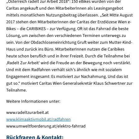
„Österreich radelt zur Arbeit 2018“: 150 eBikes wurden von der
Caritas angekauft und den MitarbeiterInnen als Leasingangebot
mittels monatlichem Nutzungsbeitrag überlassen. „Seit Mitte August
2017 stehen den MitarbeiterInnen der Caritas der Erzdiözese Wien e-
Bikes – die CARIBIKES – zur Verfügung. Oft ist das Fahrrad die beste
Lösung, um zwischen den verschiedenen Terminen unterwegs zu
sein. Von der Obdachloseneinrichtung Gruft weiter zum Mutter-Kind-
Haus und zurück ins Büro. MitarbeiterInnen nutzen die Caribikes
heute schon beruflich und in ihrer Freizeit. Durch die Teilnahme bei
‚Radelt Zur Arbeit‘ wird die Freude an der Bewegung noch verstärkt.
Und mit dem Radfahren verhält sich's ähnlich wie mit sozialem
Engagement insgesamt: Es motiviert zur Nachahmung. Und das ist
gut so.“ motiviert Caritas Wien Generalsekretär Klaus Schwertner zur
Teilnahme.
Weitere Informationen unter:
www.radeltzurarbeit.at
www.klimaaktivmobil.at/radfahren
www.umweltfoerderung.at/elektro-fahrrad
Rückfragen & Kontakt: