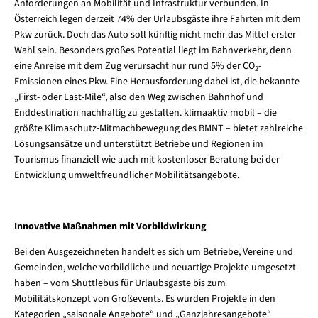
Anforderungen an Mobilität und Infrastruktur verbunden. In
Österreich legen derzeit 74% der Urlaubsgäste ihre Fahrten mit dem
Pkw zurück. Doch das Auto soll künftig nicht mehr das Mittel erster
Wahl sein. Besonders großes Potential liegt im Bahnverkehr, denn
eine Anreise mit dem Zug verursacht nur rund 5% der CO
-
2
Emissionen eines Pkw. Eine Herausforderung dabei ist, die bekannte
„First- oder Last-Mile“, also den Weg zwischen Bahnhof und
Enddestination nachhaltig zu gestalten. klimaaktiv mobil – die
größte Klimaschutz-Mitmachbewegung des BMNT – bietet zahlreiche
Lösungsansätze und unterstützt Betriebe und Regionen im
Tourismus finanziell wie auch mit kostenloser Beratung bei der
Entwicklung umweltfreundlicher Mobilitätsangebote.
Innovative Maßnahmen mit Vorbildwirkung
Bei den Ausgezeichneten handelt es sich um Betriebe, Vereine und
Gemeinden, welche vorbildliche und neuartige Projekte umgesetzt
haben – vom Shuttlebus für Urlaubsgäste bis zum
Mobilitätskonzept von Großevents. Es wurden Projekte in den
Kategorien „saisonale Angebote“ und „Ganzjahresangebote“