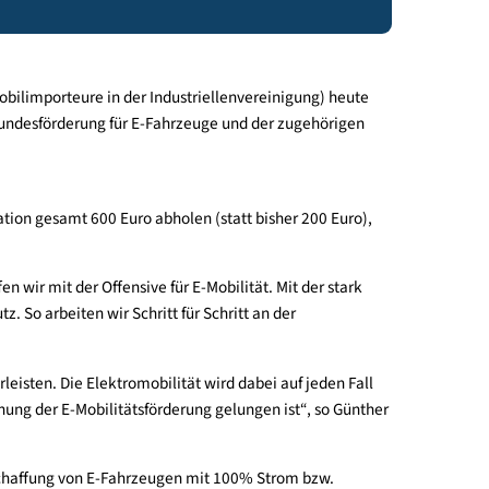
er der Automobilimporteure in der Industriellenvereinigung) h
Erhöhung der Bundesförderung für E-Fahrzeuge und der zugehör
er Heimladestation gesamt 600 Euro abholen (statt bisher 200 E
au das schaffen wir mit der Offensive für E-Mobilität. Mit der st
m Klimaschutz. So arbeiten wir Schritt für Schritt an der
ität zu gewährleisten. Die Elektromobilität wird dabei auf jeden