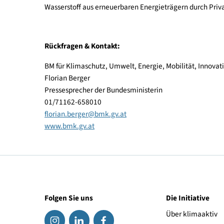
ein wichtiger Teil der Lösung für eine saubere Mob
Kerle, Sprecher der österreichischen Automobili
Die E-Mobilitäts-Offensive läuft aktuell in Zus
Wasserstoff aus erneuerbaren Energieträgern durc
Rückfragen & Kontakt:
BM für Klimaschutz, Umwelt, Energie, Mobilität, 
Florian Berger
Pressesprecher der Bundesministerin
01/71162-658010
florian.berger
@
bmk.gv.at
www.bmk.gv.at