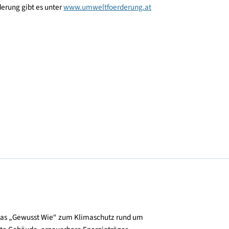
rschluss zur Erhöhung der E-Mobilitätsförderung gelungen ist“, so 
gilt für die Anschaffung von E-Fahrzeugen mit 100% Strom bzw.
 Infos zur Förderung gibt es unter
www.umweltfoerderung.at