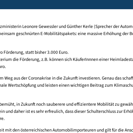
und Ladeinfrastruktur
schutzministerin Leonore Gewessler und Günther Kerle (Sprech
 des gemeinsam geschnürten E-Mobilitätspakets: eine massive 
000 Euro Förderung, statt bisher 3.000 Euro.
tzministerium die Förderung, z.B. können sich KäuferInnnen ein
.800 Euro.
ollen am Weg aus der Coronakrise in die Zukunft investieren. Gen
 regionale Wertschöpfung und leisten einen wichtigen Beitrag zu
ie sind bemüht, in Zukunft noch sauberere und effizientere Mobil