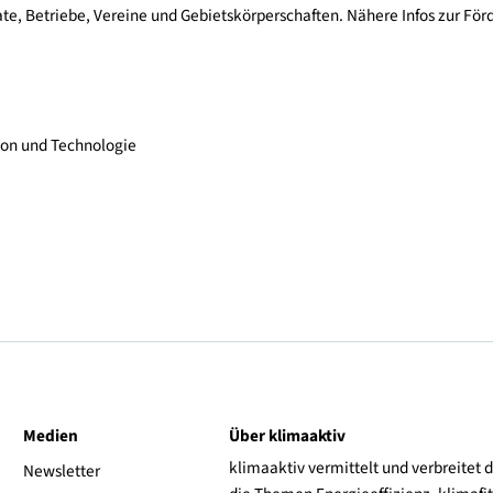
ilität sein und daher ist es sehr erfreulich, dass dieser Schulte
mporteure.
ammenarbeit mit den österreichischen Automobilimporteuren und 
h Private, Betriebe, Vereine und Gebietskörperschaften. Nähere
Innovation und Technologie