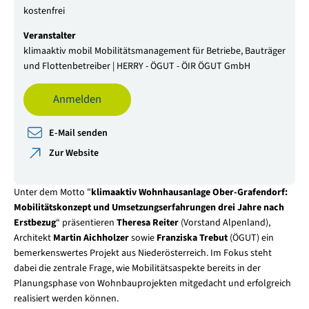
kostenfrei
Veranstalter
klimaaktiv mobil Mobilitätsmanagement für Betriebe, Bauträger
und Flottenbetreiber | HERRY - ÖGUT - ÖIR ÖGUT GmbH
Anmelden
E-Mail senden
Zur Website
Unter dem Motto "
klimaaktiv Wohnhausanlage Ober-Grafendorf:
Mobilitätskonzept und Umsetzungserfahrungen drei Jahre nach
Erstbezug
“ präsentieren
Theresa Reiter
(Vorstand Alpenland),
Architekt
Martin Aichholzer
sowie
Franziska Trebut
(ÖGUT) ein
bemerkenswertes Projekt aus Niederösterreich. Im Fokus steht
dabei die zentrale Frage, wie Mobilitätsaspekte bereits in der
Planungsphase von Wohnbauprojekten mitgedacht und erfolgreich
realisiert werden können.