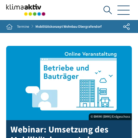
Ich
suche...
Share
Home
Termine
Mobilitätskonzept Wohnbau Obergrafendorf
© BMIMI (BMK)/Erdgeschoss
Webinar: Umsetzung des