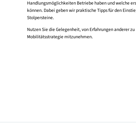
Betriebliches Mobilitätsmanagement umfasst al
effizienter, umweltfreundlicher und wirtschaftli
Mitarbeitenden über Dienstreisen bis hin zur Fuh
einen fundierten Überblick darüber, was betrieb
Handlungsmöglichkeiten Betriebe haben und wel
können. Dabei geben wir praktische Tipps für den
Stolpersteine.
Nutzen Sie die Gelegenheit, von Erfahrungen ander
Mobilitätsstrategie mitzunehmen.