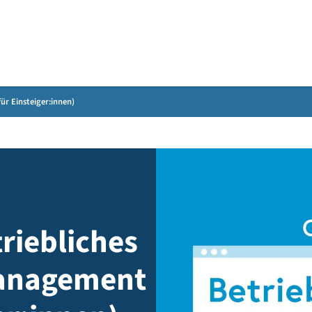
Gebärdensprache
ement (für Einsteiger:innen)
etriebliches
tsmanagement