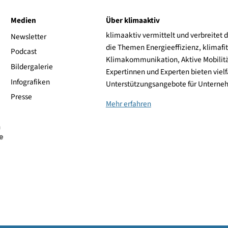
ive
Medien
Über klimaaktiv
klimaaktiv vermittelt 
aktiv
Newsletter
die Themen Energieeffi
rsonen
Podcast
Klimakommunikation, A
Bildergalerie
Expertinnen und Experte
Infografiken
Unterstützungsangebot
Presse
Mehr erfahren