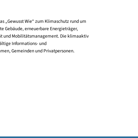
E-Mail senden
Zur Website
und verbreitet das „Gewusst Wie“ zum Klimaschutz rund um
zienz, klimafitte Gebäude, erneuerbare Energieträger,
ktive Mobilität und Mobilitätsmanagement. Die klimaaktiv
n bieten vielfältige Informations- und
e für Unternehmen, Gemeinden und Privatpersonen.