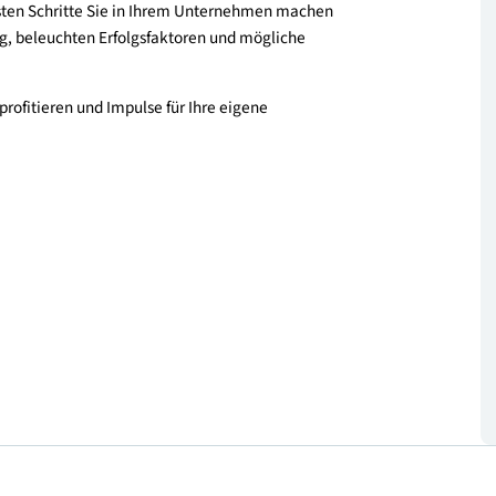
le Maßnahmen, mit denen Unternehmen ihre Mobilität
cher gestalten können – vom Arbeitsweg der
rparkorganisation. In diesem Webinar geben wir Ihnen
liches Mobilitätsmanagement bedeutet, welche
che ersten Schritte Sie in Ihrem Unternehmen machen
 Einstieg, beleuchten Erfolgsfaktoren und mögliche
er zu profitieren und Impulse für Ihre eigene