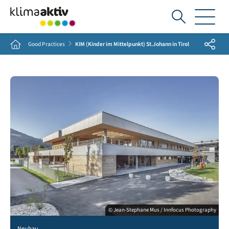
Ich
suche...
Share
Home
Good Practices
KIM (Kinder im Mittelpunkt) St.Johann in Tirol
© Jean-Stephane Mus / Innfocus Photography
Neubau