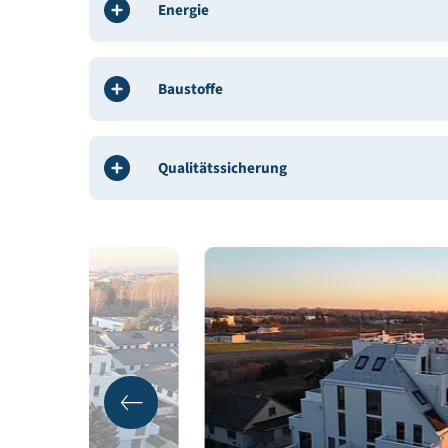
Gebäudedeklaration:
bauXund forschung und be
Gebäudedaten
Energie
Baustoffe
Qualitätssicherung