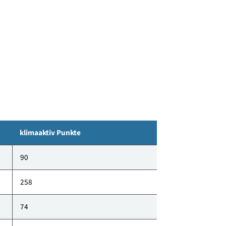
erden durch eine Sole-Wasser-Wärmepumpenanlage
r ermöglicht das System zudem eine Temperierung der
klimaaktiv Punkte
90