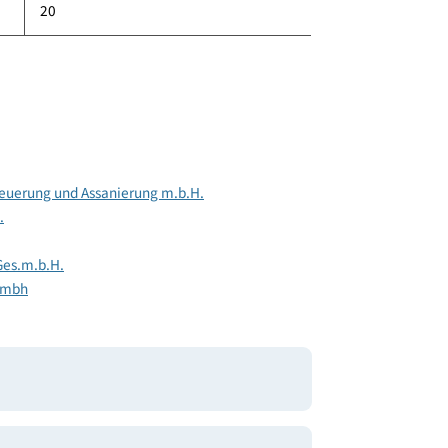
258
74
20
 GmbH
tadterneuerung und Assanierung m.b.H.
s.m.b.H.
Sedlak Ges.m.b.H.