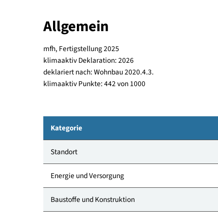
Stiege) und 17 PKW Stellplätze. Die Gebäude w
beheizt und mit Warmwasser versorgt. Im Somme
Heizungsflächen.
Allgemein
mfh, Fertigstellung 2025
klimaaktiv Deklaration: 2026
deklariert nach: Wohnbau 2020.4.3.
klimaaktiv Punkte: 442 von 1000
Kategorie
Standort