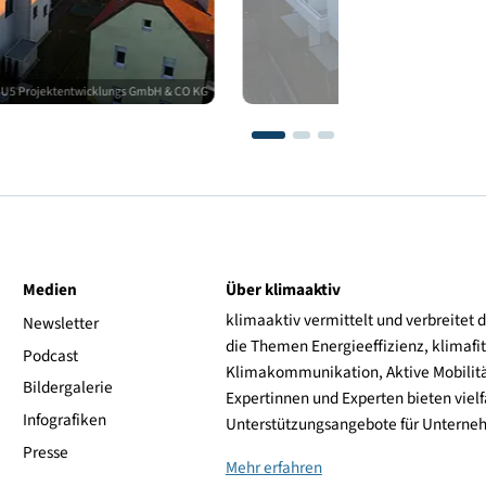
© KHU5 Projektentwicklungs GmbH & CO KG