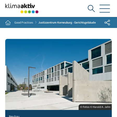
Ich
suche...
Share
Home
Good Practices
Justizzentrum Korneuburg - Gerichtsgebäude
© Fotos © Harald A. Jahn
Neubau