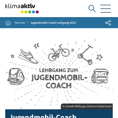
Ich
suche...
Share
Home
Termine
Jugendmobil-Coach Lehrgang 2025
© Umwelt-Bildungs-Zentrum Steiermark
Jugendmobil-Coach