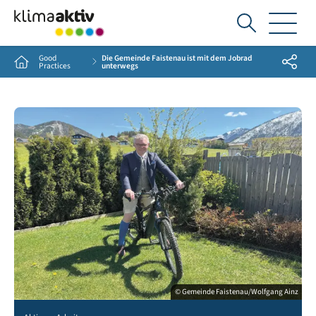
Ich
suche...
Good
Die Gemeinde Faistenau ist mit dem Jobrad
Share
Home
Practices
unterwegs
© Gemeinde Faistenau/Wolfgang Ainz